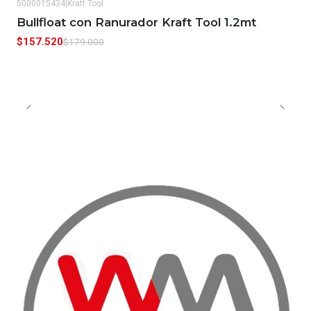
5000015434
|
Kraft Tool
-12%
OFF
Bullfloat con Ranurador Kraft Tool 1.2mt
$157.520
$179.000