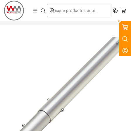
VENTA, ARRIENDO Y SERVICIO DE MAQUINARIA PARA LA
CONSTRUCCIÓN, MINERÍA E INDUSTRIA.
Inicio
Productos
Tecnología del Hormigón
Herramientas Manuales
Mango de Aluminio 1.8mt Kraft Tool
0