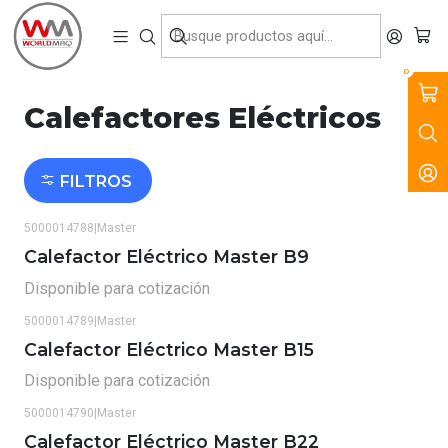
VENTA, ARRIENDO Y SERVICIO DE MAQUINARIA PARA LA
CONSTRUCCIÓN, MINERÍA E INDUSTRIA.
Inicio
Productos
Climatización
Calefactores Eléctricos
0
Calefactores Eléctricos
FILTROS
5000014788
|
Master
Calefactor Eléctrico Master B9
Disponible para cotización
5000014789
|
Master
Calefactor Eléctrico Master B15
Disponible para cotización
5000014790
|
Master
Calefactor Eléctrico Master B22