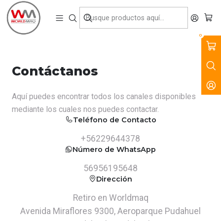
VENTA, ARRIENDO Y SERVICIO DE MAQUINARIA PARA LA
CONSTRUCCIÓN, MINERÍA E INDUSTRIA.
Inicio
Contacto
0
Contáctanos
Aquí puedes encontrar todos los canales disponibles
mediante los cuales nos puedes contactar.
Teléfono de Contacto
+56229644378
Número de WhatsApp
56956195648
Dirección
Retiro en Worldmaq
Avenida Miraflores 9300, Aeroparque Pudahuel