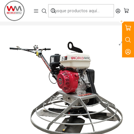
VENTA, ARRIENDO Y SERVICIO DE MAQUINARIA PARA LA
CONSTRUCCIÓN, MINERÍA E INDUSTRIA.
Inicio
Productos
Tecnología del Hormigón
Alisadoras
Alisadora de Pavimento MBW 36"
0