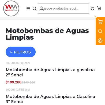
VENTA, ARRIENDO Y SERVICIO DE MAQUINARIA PARA LA
CONSTRUCCIÓN, MINERÍA E INDUSTRIA.
Inicio
Productos
Bombas Sumergibles y Motobombas
Motobombas de Aguas Limpias
0
Motobombas de Aguas
Limpias
FILTROS
5000014539
|
Senci
-20%
OFF
Motobomba de Aguas Limpias a gasolina
2" Senci
$199.200
$249.000
5000010285
|
Senci
-20%
OFF
Motobomba de Aguas Limpias a Gasolina
3" Senci