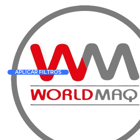
VENTA, A
Inicio
Productos
Preparación y Reparación de Superficies
Escari
Escarificadoras
Filtrar Productos
5000010056
|
Honway
Escarificadora a Gas
1-2 de 2 productos
APLICAR FILTROS
$4.398.000
ORDENAR POR
5000010055
|
Honway
Escarificadora Eléct
Disponible para cotización
FILTRAR POR PRECIO