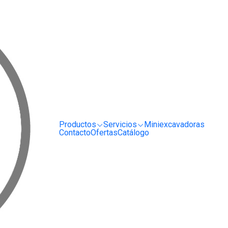
RRIENDO Y SERVICIO DE MAQUINARIA PARA LA CONSTRUCCIÓN, MINERÍA E I
ficadoras
olina Honway HWS200
Productos
Servicios
Miniexcavadoras
Contacto
Ofertas
Catálogo
rica Honway HWS200E