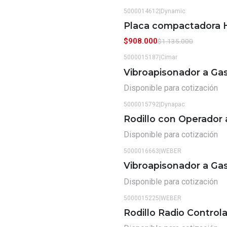
5000014612
|
Dynamic
-20%
OFF
Placa compactadora 
$908.000
$1.135.000
5000015187
|
Cimar
Vibroapisonador a Ga
Disponible para cotización
5000015792
|
Dynapac
Rodillo con Operador
Disponible para cotización
5000016663
|
WEBER
Vibroapisonador a Gas
Disponible para cotización
5000015225
|
WEBER
Rodillo Radio Contr