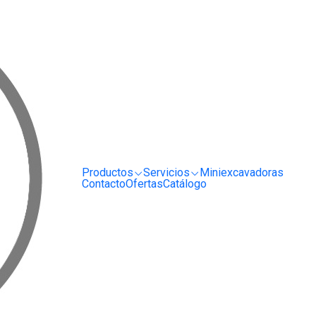
RRIENDO Y SERVICIO DE MAQUINARIA PARA LA CONSTRUCCIÓN, MINERÍA E I
HZR90 Dynamic Motor Honda 5.5Hp
Productos
Servicios
Miniexcavadoras
Contacto
Ofertas
Catálogo
Reversible Weber CR2 25Kn
Reversible Weber CR3-B 35Kn