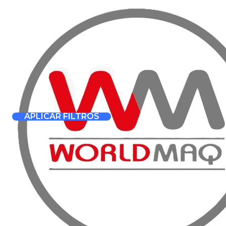
VENTA, A
Inicio
Productos
Compactación
Compactación
Filtrar Productos
5000010674
|
Dynamic
-20%
OFF
Placa compactadora 
1-14 de 14 productos
APLICAR FILTROS
$1.024.000
$1.280.000
ORDENAR POR
5000010021
|
Weber
Placa compactadora 
Disponible para cotización
CATEGORÍAS
5000010022
|
Weber
Placas Unidireccionales
(2)
Placa compactadora 
Placas Reversibles
(6)
Rodillos
(2)
Disponible para cotización
Rodillos Tandem
(1)