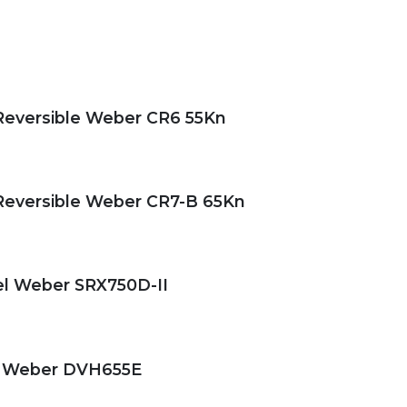
Reversible Weber CR5 45Kn
Reversible Weber CR6 55Kn
Reversible Weber CR7-B 65Kn
el Weber SRX750D-II
r Weber DVH655E