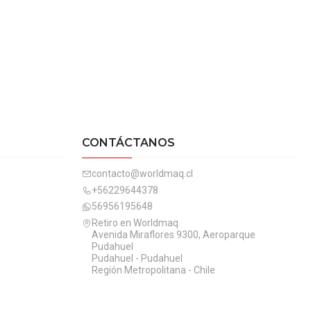
CONTÁCTANOS
contacto@worldmaq.cl
+56229644378
56956195648
Retiro en Worldmaq
Avenida Miraflores 9300, Aeroparque
Pudahuel
Pudahuel - Pudahuel
Región Metropolitana - Chile