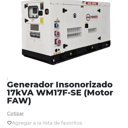
|
Generador Insonorizado
17kVA WM17F-SE (Motor
FAW)
Cotizar
Agregar a la lista de favoritos