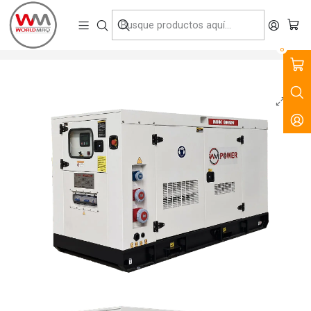
VENTA, ARRIENDO Y SERVICIO DE MAQUINARIA PARA LA
CONSTRUCCIÓN, MINERÍA E INDUSTRIA.
Inicio
Productos
Fuerza y Energía
Generadores Uso Contínuo
Generador Insonorizado 17kVA WM17F-SE (Motor FAW)
0