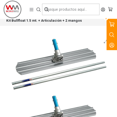
VENTA, ARRIENDO Y SERVICIO DE MAQUINARIA PARA LA
CONSTRUCCIÓN, MINERÍA E INDUSTRIA.
Inicio
Productos
Tecnología del Hormigón
Herramientas Manuales
0
Kit Bullfloat 1.5 mt. + Articulación + 2 mangos