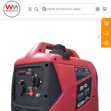
VENTA, ARRIENDO Y SERVICIO DE MAQUINARIA PARA LA
CONSTRUCCIÓN, MINERÍA E INDUSTRIA.
Inicio
Productos
Fuerza y Energía
Generadores Inverter
Generador a Gasolina Inverter Senci 2.5 kw SC2500i
0