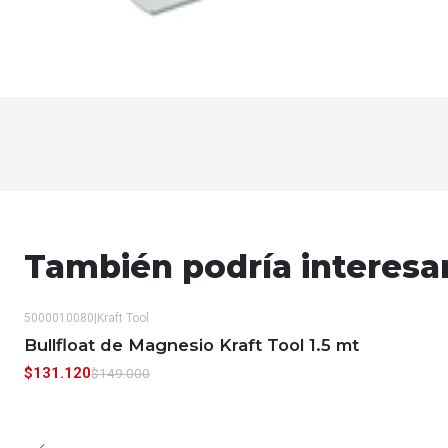
También podría interesa
5000010080
|
Kraft Tool
-12%
OFF
Bullfloat de Magnesio Kraft Tool 1.5 mt
$131.120
$149.000