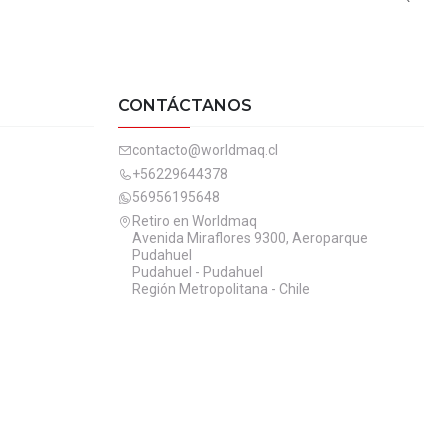
CONTÁCTANOS
contacto@worldmaq.cl
+56229644378
56956195648
Retiro en Worldmaq
Avenida Miraflores 9300, Aeroparque
Pudahuel
Pudahuel - Pudahuel
Región Metropolitana - Chile