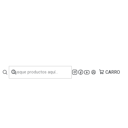
NDUSTRIA.
 de Magnesio Kraft
t
Cotizar
 AL CARRO
COMPRAR AHORA
CARRO
voritos
ciones
O