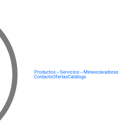
RRIENDO Y SERVICIO DE MAQUINARIA PARA LA CONSTRUCCIÓN, MINERÍA E I
Bullfloat de Magnesio Kraft Tool 1.2 mt
|
Bullfloat
Tool 1.2 m
AGREGAR
Productos
Servicios
Miniexcavadoras
Cantidad
Contacto
Ofertas
Catálogo
Agregar a la lista de fa
Mostrar stock de ubica
COMPARTIR ESTE PRODUCT