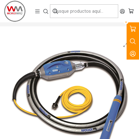
VENTA, ARRIENDO Y SERVICIO DE MAQUINARIA PARA LA
CONSTRUCCIÓN, MINERÍA E INDUSTRIA.
Inicio
Productos
Tecnología del Hormigón
Vibradores
Vibrador Alta Frecuencia Weber Ivur 40
0