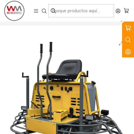
VENTA, ARRIENDO Y SERVICIO DE MAQUINARIA PARA LA
CONSTRUCCIÓN, MINERÍA E INDUSTRIA.
Inicio
Productos
Tecnología del Hormigón
Alisadoras
Alisadora de Pavimento Doble Cimar 36"
0