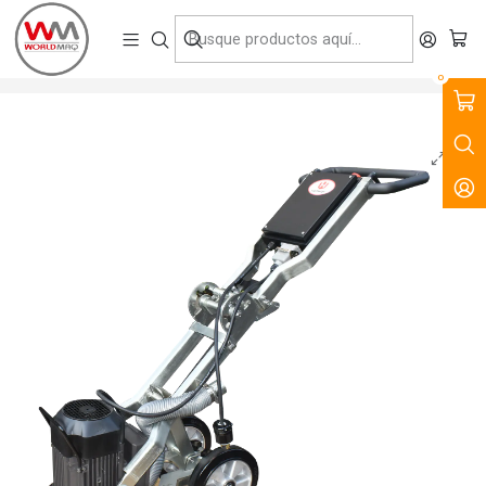
VENTA, ARRIENDO Y SERVICIO DE MAQUINARIA PARA LA
CONSTRUCCIÓN, MINERÍA E INDUSTRIA.
Inicio
Productos
Preparación y Reparación de Superficies
Pulidoras
Pulidora de Hormigón Honway G1
0