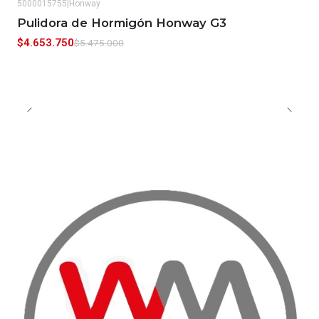
5000015755
|
Honway
-15%
OFF
Pulidora de Hormigón Honway G3
$4.653.750
$5.475.000