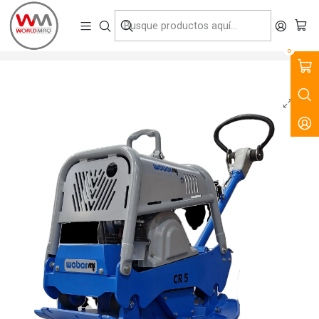
VENTA, ARRIENDO Y SERVICIO DE MAQUINARIA PARA LA
CONSTRUCCIÓN, MINERÍA E INDUSTRIA.
Inicio
Productos
Compactación
Placas Reversibles
Placa Compactadora Reversible CR5 YE 45Kn
0