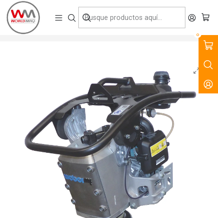
VENTA, ARRIENDO Y SERVICIO DE MAQUINARIA PARA LA
CONSTRUCCIÓN, MINERÍA E INDUSTRIA.
Inicio
Productos
Compactación
Vibroapisonadores
Vibroapisonador a Gasolina Weber SRV - Black Edition
0