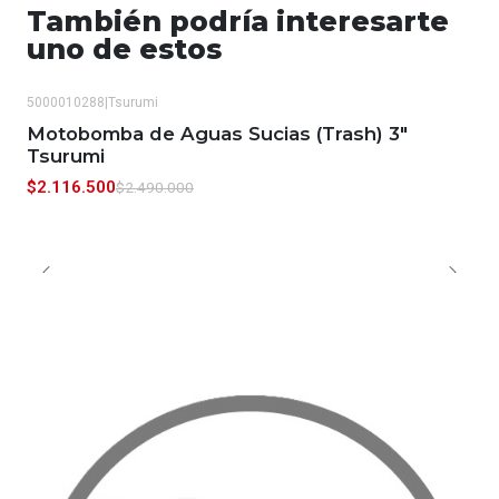
También podría interesarte
uno de estos
5000010288
|
Tsurumi
-15%
OFF
Motobomba de Aguas Sucias (Trash) 3"
Tsurumi
$2.116.500
$2.490.000