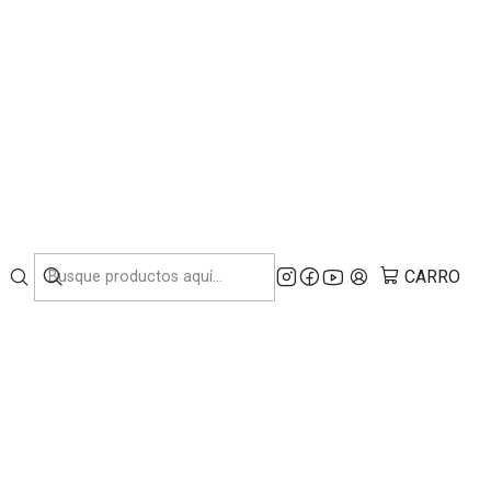
NDUSTRIA.
 Insonorizado
28C-SE (Motor
)
CARRO
voritos
ciones
O