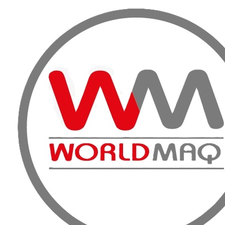
VENTA, A
Inicio
Productos
Fuerza y Energía
Generadores Uso Contínuo
Ge