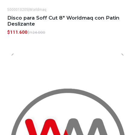
5000010205
|
Worldmaq
-10%
OFF
Disco para Soff Cut 8" Worldmaq con Patin
Deslizante
$111.600
$124.000