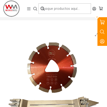
VENTA, ARRIENDO Y SERVICIO DE MAQUINARIA PARA LA
CONSTRUCCIÓN, MINERÍA E INDUSTRIA.
Inicio
Productos
Tecnología del Hormigón
Insumos
Disco para Soff Cut 6" Worldmaq con Patin Deslizante
0