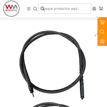
VENTA, ARRIENDO Y SERVICIO DE MAQUINARIA PARA LA
CONSTRUCCIÓN, MINERÍA E INDUSTRIA.
Inicio
Productos
Tecnología del Hormigón
Vibradores
Eje Flexible 4.0mt
0