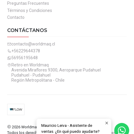
Preguntas Frecuentes
Términos y Condiciones
Contacto
CONTÁCTANOS
contacto@worldmaq.cl
+56229644378
56956195648
Retiro en Worldmaq
Avenida Miraflores 9300, Aeroparque Pudahuel
Pudahuel - Pudahuel
Región Metropolitana - Chile
Mauricio Leiva - Asistente de
2026 Worldmaq.
ventas. ¿En qué puedo ayudarte?
Todos los derechos reservados.
Desarrollado por Jumpseller
.