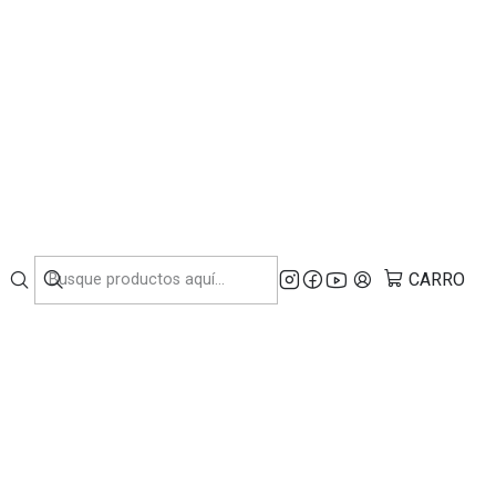
NDUSTRIA.
de Hormigón Lavina
CARRO
voritos
ciones
O