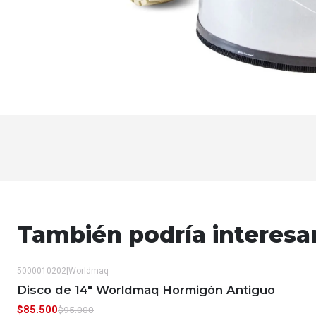
También podría interesa
5000010202
|
Worldmaq
-10%
OFF
Disco de 14" Worldmaq Hormigón Antiguo
$85.500
$95.000