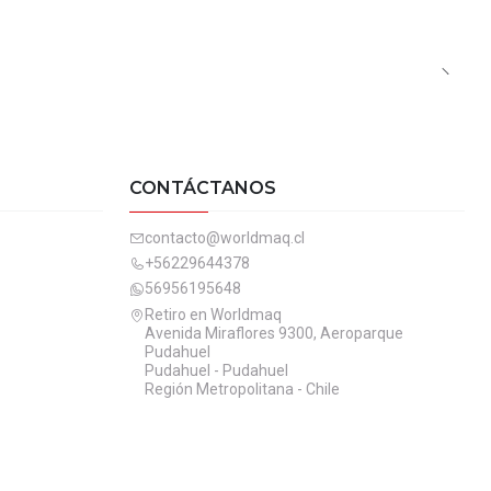
CONTÁCTANOS
contacto@worldmaq.cl
+56229644378
56956195648
Retiro en Worldmaq
Avenida Miraflores 9300, Aeroparque
Pudahuel
Pudahuel - Pudahuel
Región Metropolitana - Chile