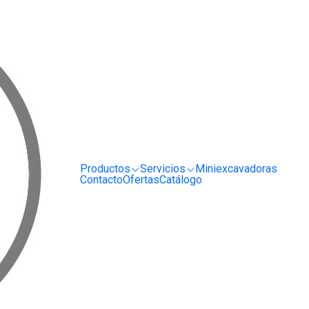
RRIENDO Y SERVICIO DE MAQUINARIA PARA LA CONSTRUCCIÓN, MINERÍA E I
as
Pulidora de Hormigón Lavina L25LS7
|
Pulidora 
L25LS7
Cotizar
Productos
Servicios
Miniexcavadoras
Agregar a la lista de fa
Contacto
Ofertas
Catálogo
Mostrar stock de ubica
COMPARTIR ESTE PRODUCT