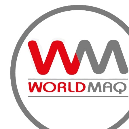
VENTA, A
Inicio
Productos
Fuerza y Energía
Generadores Uso Contínuo
Ge