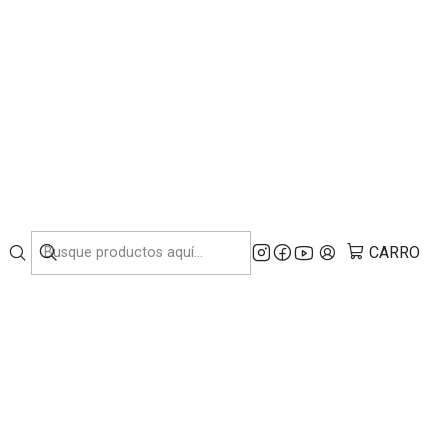
NDUSTRIA.
 Insonorizado
41F-SE (Motor
CARRO
voritos
ciones
O