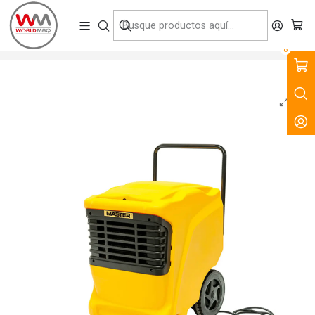
VENTA, ARRIENDO Y SERVICIO DE MAQUINARIA PARA LA
CONSTRUCCIÓN, MINERÍA E INDUSTRIA.
Inicio
Productos
Climatización
Deshumificadores
Deshumificador Master DHP65
0