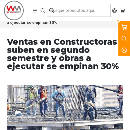
VENTA, ARRIENDO Y SERVICIO DE MAQUINARIA PARA LA
CONSTRUCCIÓN, MINERÍA E INDUSTRIA.
Inicio
Noticias
Ventas en Constructoras suben en segundo semestre y obras
0
a ejecutar se empinan 30%
Ventas en Constructoras
suben en segundo
semestre y obras a
ejecutar se empinan 30%