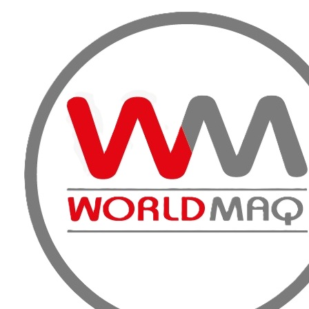
VENTA, A
Inicio
FAQ
¿Mi orden de compra fue subida al portal de iconstr
¿Mi orden de compra
como puedo saber s
Hay muchas empresas que trabajan a través d
la mayoría de los casos cuando el estado de
no tienen novedades al respecto favor de en
iconstruye.cl, a la brevedad será respondido.
PRODUCT