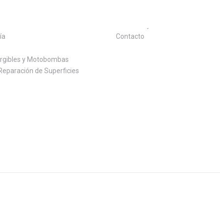
l Hormigón
Preguntas Frecuentes
Términos y Condiciones
ía
Contacto
gibles y Motobombas
Reparación de Superficies