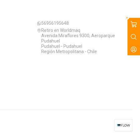
contacto@worldmaq.cl
+56229644378
0
56956195648
Retiro en Worldmaq
Avenida Miraflores 9300, Aeroparque
Pudahuel
Pudahuel - Pudahuel
Región Metropolitana - Chile