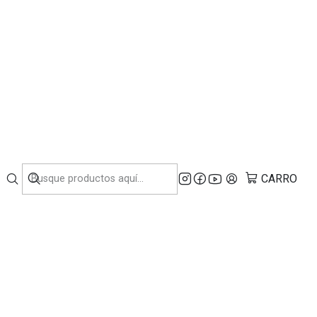
NDUSTRIA.
 de iconstruye.cl,
ismo es posible ver si esta fue aceptada, en
CARRO
o. Si nota que ha pasado demasiado tiempo y
OC e indicar que esta subida al portal de
CONTÁCTANOS