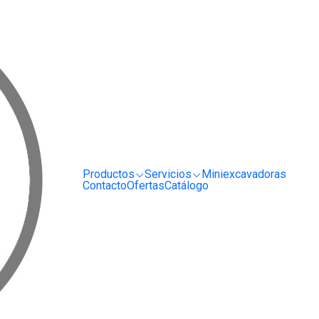
RRIENDO Y SERVICIO DE MAQUINARIA PARA LA CONSTRUCCIÓN, MINERÍA E I
uye.cl, como puedo saber si fue procesada?
 fue subida al portal
i fue procesada?
e este portal para subir sus órdenes de compra. A través del m
Productos
Servicios
Miniexcavadoras
 la OC es aceptado quiere decir que esta ya se está procesand
Contacto
Ofertas
Catálogo
viar un correo a
facturacion@worldmaq.cl
indicando el número de 
OS
SERVICIO AL CLIENTE