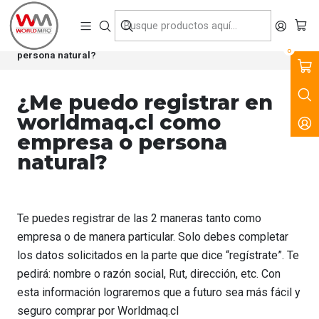
VENTA, ARRIENDO Y SERVICIO DE MAQUINARIA PARA LA
CONSTRUCCIÓN, MINERÍA E INDUSTRIA.
Inicio
FAQ
¿Me puedo registrar en worldmaq.cl como empresa o
0
persona natural?
¿Me puedo registrar en
worldmaq.cl como
empresa o persona
natural?
Te puedes registrar de las 2 maneras tanto como
empresa o de manera particular. Solo debes completar
los datos solicitados en la parte que dice “regístrate”. Te
pedirá: nombre o razón social, Rut, dirección, etc. Con
esta información lograremos que a futuro sea más fácil y
seguro comprar por Worldmaq.cl