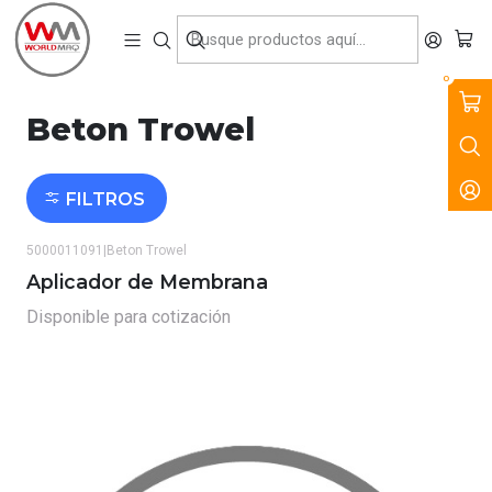
VENTA, ARRIENDO Y SERVICIO DE MAQUINARIA PARA LA
CONSTRUCCIÓN, MINERÍA E INDUSTRIA.
Inicio
Marcas
Beton Trowel
0
Beton Trowel
FILTROS
5000011091
|
Beton Trowel
Aplicador de Membrana
Disponible para cotización