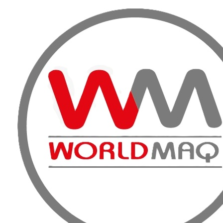
VENTA, A
Inicio
FAQ
¿Cuándo llegará mi pedido, si me encuentro fuera de
¿Cuándo llegará mi 
Región metropolita
Los plazos de entrega dependen del transpo
Generalmente suelen demorar entre 3 a 5 días
PRODUCT
Tecnología de
Compactación