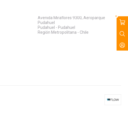
56956195648
Retiro en Worldmaq
0
Avenida Miraflores 9300, Aeroparque
Pudahuel
Pudahuel - Pudahuel
Región Metropolitana - Chile