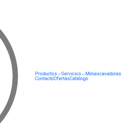
RRIENDO Y SERVICIO DE MAQUINARIA PARA LA CONSTRUCCIÓN, MINERÍA E I
 la Región metropolitana?
pedido, si me encuent
na?
rte que haya elegido y que nos haya mencionado al momento de 
Productos
Servicios
Miniexcavadoras
 hábiles, dependiendo de la lejanía del sector.
Contacto
Ofertas
Catálogo
OS
SERVICIO AL CLIENTE
l Hormigón
Preguntas Frecuentes
Términos y Condiciones