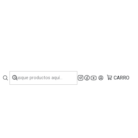
NDUSTRIA.
ro fuera de la
su compra (transporte externo).
CARRO
CONTÁCTANOS
contacto@worldmaq.cl
+56229644378