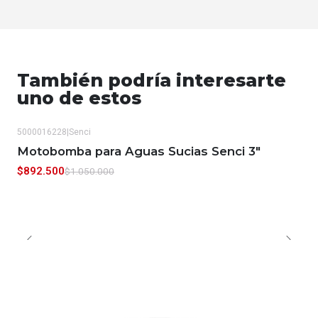
También podría interesarte
uno de estos
5000016228
|
Senci
-15%
OFF
Motobomba para Aguas Sucias Senci 3"
$892.500
$1.050.000