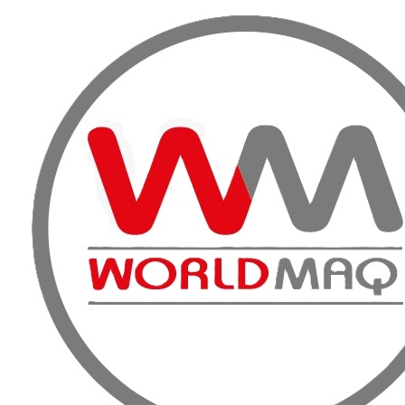
VENTA, A
Inicio
Productos
Tecnología del Hormigón
Alisadoras
Alisador