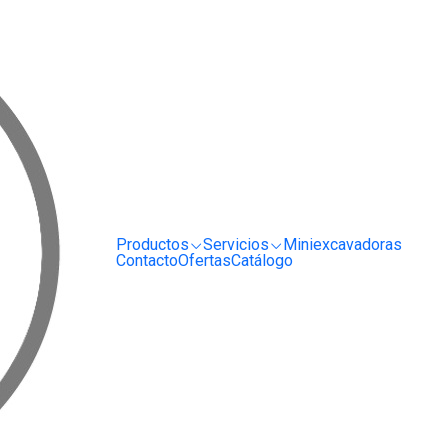
RRIENDO Y SERVICIO DE MAQUINARIA PARA LA CONSTRUCCIÓN, MINERÍA E I
a de Pavimento Cimar 24"
|
Alisadora
Cimar 24"
Cotizar
Productos
Servicios
Miniexcavadoras
Agregar a la lista de fa
Contacto
Ofertas
Catálogo
Mostrar stock de ubica
COMPARTIR ESTE PRODUCT